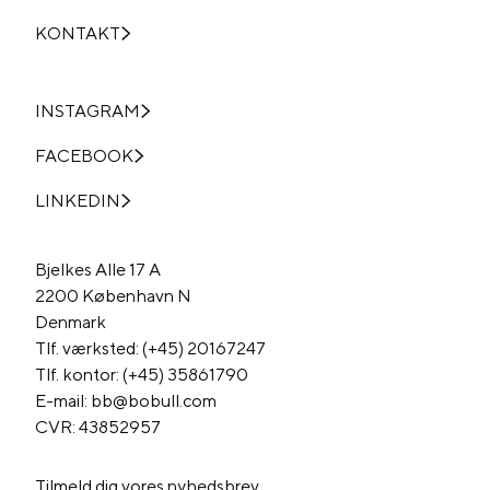
KONTAKT
INSTAGRAM
FACEBOOK
LINKEDIN
Bjelkes Alle 17 A
2200 København N
Denmark
Tlf. værksted: (+45) 20167247
Tlf. kontor: (+45) 35861790
E-mail: bb@bobull.com
CVR: 43852957
Tilmeld dig vores nyhedsbrev