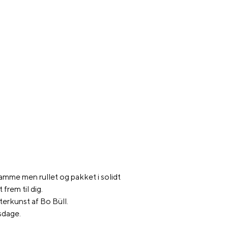
amme men rullet og pakket i solidt
 frem til dig.
erkunst af Bo Büll.
sdage.