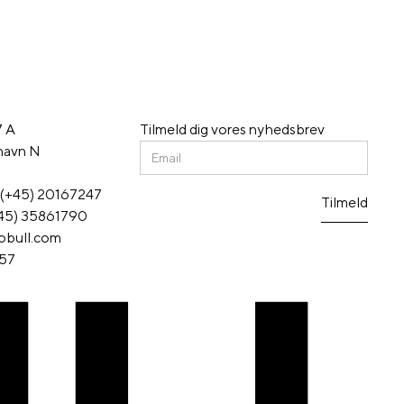
17 A
Tilmeld dig vores nyhedsbrev
havn N
: (+45) 20167247
(+45) 35861790
obull.com
57