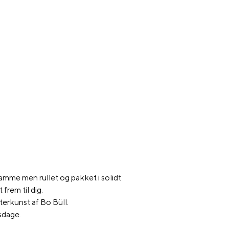
amme men rullet og pakket i solidt
 frem til dig.
erkunst af Bo Büll.
sdage.