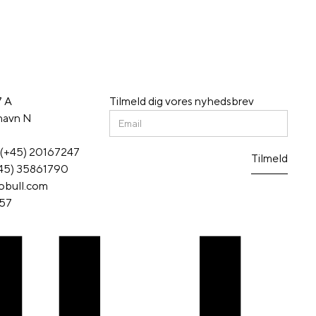
17 A
Tilmeld dig vores nyhedsbrev
havn N
: (+45) 20167247
(+45) 35861790
obull.com
57